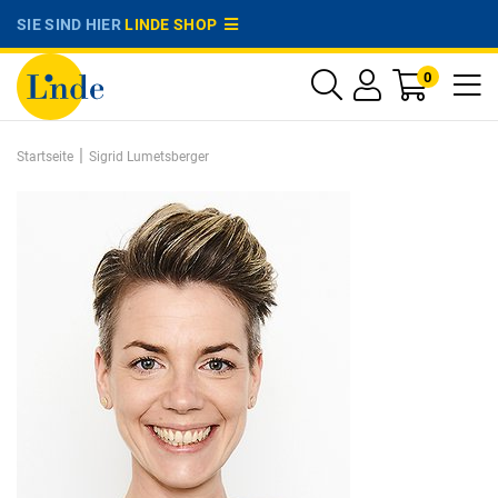
SIE SIND HIER
LINDE SHOP
0
|
Startseite
Sigrid Lumetsberger