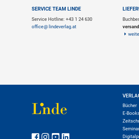
SERVICE TEAM LINDE
LIEFE
Service Hotline: +43 1 24 630
Buchbes
office
lindeverlag.at
versand
weit
VERLA
Bücher
E-Book
Zeitschr
Semina
Digital