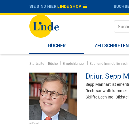
SIE SIND HIER
LINDE SHOP
BUCHBE
BÜCHER
ZEITSCHRIFTEN
|
|
|
Startseite
Bücher
Empfehlungen
Bau- und Immobilienrech
Dr.iur.
Sepp M
Sepp Manhart ist emeriti
Rechtsanwaltskammer, M
Skilifte Lech Ing. Bildst
© Privat