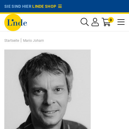
SIE SIND HIER
LINDE SHOP
0
|
Startseite
Mario Joham