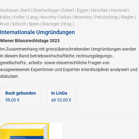
Aschauer
|
Bertl
|
Eberhartinger
|
Eckert
|
Egger
|
Hirschler
|
Hummel
|
Kalss
|
Kofler
|
Lang
|
Novotny-Farkas
|
Nowotny
|
Petutschnig
|
Riegler
|
Rust
|
Schuch
|
Spies
|
Staringer
(Hrsg.)
Internationale Umgründungen
Wiener Bilanzrechtstage 2023
Im Zusammenhang mit grenzüberschreitenden Umgründungen werden
in diesem Band betriebswirtschaftliche, rechnungslegungs-,
gesellschafts-, arbeits- sowie steuerrechtliche Fragen von
ausgewiesenen Expertinnen und Experten interdisziplinär analysiert und
diskutiert.
Buch gebunden
In LinDa
58,00 €
ab 52,00 €