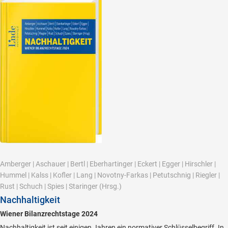
Amberger
|
Aschauer
|
Bertl
|
Eberhartinger
|
Eckert
|
Egger
|
Hirschler
|
Hummel
|
Kalss
|
Kofler
|
Lang
|
Novotny-Farkas
|
Petutschnig
|
Riegler
|
Rust
|
Schuch
|
Spies
|
Staringer
(Hrsg.)
Nachhaltigkeit
Wiener Bilanzrechtstage 2024
Nachhaltigkeit ist seit einigen Jahren ein normativer Schlüsselbegriff. In