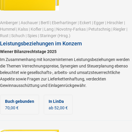
Amberger
|
Aschauer
|
Bertl
|
Eberhartinger
|
Eckert
|
Egger
|
Hirschler
|
Hummel
|
Kalss
|
Kofler
|
Lang
|
Novotny-Farkas
|
Petutschnig
|
Riegler
|
Rust
|
Schuch
|
Spies
|
Staringer
(Hrsg.)
Leistungsbeziehungen im Konzern
Wiener Bilanzrechtstage 2025
Im Zusammenhang mit konzerninternen Leistungsbeziehungen werden
die Themen Verrechnungspreise, Synergien und Steuerplanung ebenso
beleuchtet wie gesellschafts-, arbeits- und umsatzsteuerrechtliche
Aspekte sowie Fragen zur Lieferkettenhaftung, verdeckten
Gewinnausschüttung und Einlagenrückgewähr.
Buch gebunden
In LinDa
70,00 €
ab 52,00 €