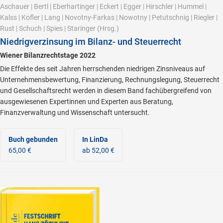
Aschauer
|
Bertl
|
Eberhartinger
|
Eckert
|
Egger
|
Hirschler
|
Hummel
|
Kalss
|
Kofler
|
Lang
|
Novotny-Farkas
|
Nowotny
|
Petutschnig
|
Riegler
|
Rust
|
Schuch
|
Spies
|
Staringer
(Hrsg.)
Niedrigverzinsung im Bilanz- und Steuerrecht
Wiener Bilanzrechtstage 2022
Die Effekte des seit Jahren herrschenden niedrigen Zinsniveaus auf
Unternehmensbewertung, Finanzierung, Rechnungslegung, Steuerrecht
und Gesellschaftsrecht werden in diesem Band fachübergreifend von
ausgewiesenen Expertinnen und Experten aus Beratung,
Finanzverwaltung und Wissenschaft untersucht.
Buch gebunden
In LinDa
65,00 €
ab 52,00 €