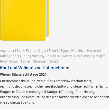
Aschauer
|
Bertl
|
Eberhartinger
|
Eckert
|
Egger
|
Hirschler
|
Hummel
|
Kalss
|
Kofler
|
Lang
|
Novotny-Farkas
|
Nowotny
|
Petutschnig
|
Riegler
|
Rust
|
Schuch
|
Spies
|
Staringer
(Hrsg.)
Kauf und Verkauf von Unternehmen
Wiener Bilanzrechtstage 2021
Unternehmenskauf und -verkauf aus betriebswirtschaftlicher,
rechnungslegungsrechtlicher, gesellschafts- und steuerrechtlicher Sicht.
Fragen im Zusammenhang mit Kaufpreisfindung, -finanzierung,
Bilanzierung und Besteuerung der Transaktion werden ebenso behandelt
wie solche zu Spaltung.