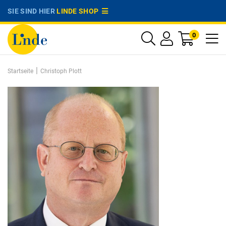
SIE SIND HIER
LINDE SHOP
0
|
Startseite
Christoph Plott