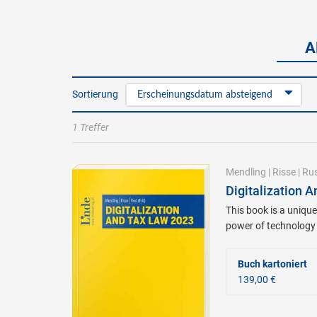
A
Sortierung
Erscheinungsdatum absteigend
1 Treffer
Mendling
|
Risse
|
Ru
Digitalization 
This book is a unique
power of technology t
Buch kartoniert
139,00 €