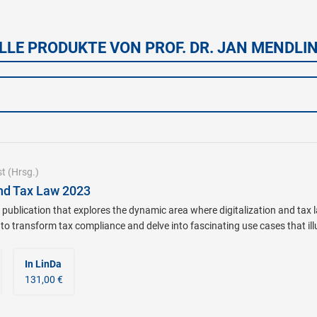
LLE PRODUKTE VON PROF. DR. JAN MENDLI
st
(Hrsg.)
And Tax Law 2023
 publication that explores the dynamic area where digitalization and tax 
o transform tax compliance and delve into fascinating use cases that illus
In LinDa
131,00 €