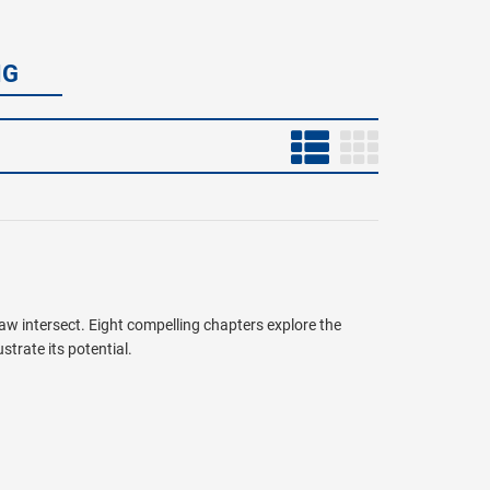
NG
law intersect. Eight compelling chapters explore the
trate its potential.