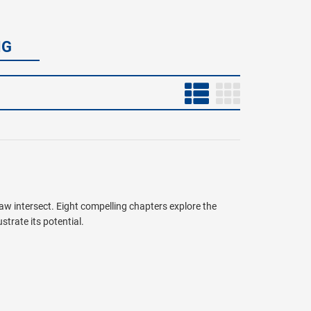
NG
law intersect. Eight compelling chapters explore the
trate its potential.