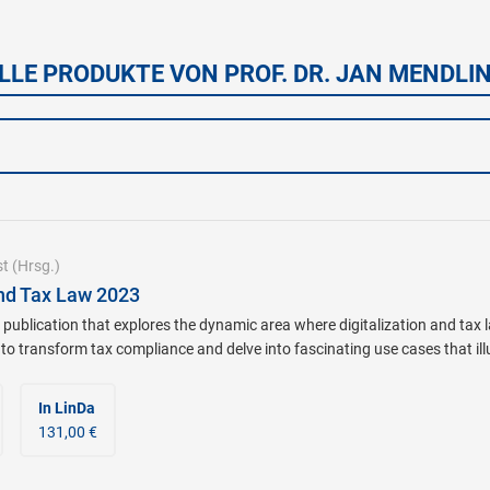
LLE PRODUKTE VON PROF. DR. JAN MENDLI
st
(Hrsg.)
And Tax Law 2023
 publication that explores the dynamic area where digitalization and tax 
o transform tax compliance and delve into fascinating use cases that illus
In LinDa
131,00 €