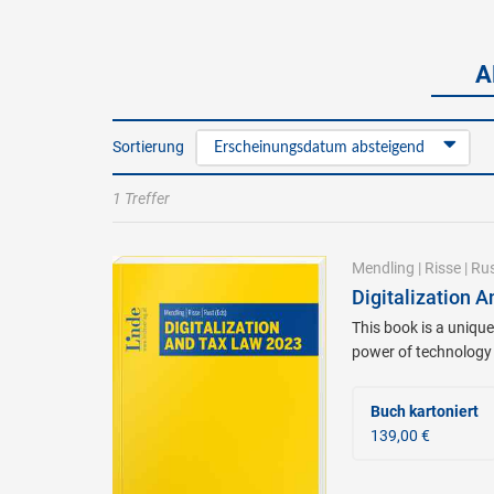
A
Sortierung
Erscheinungsdatum absteigend
1 Treffer
Mendling
|
Risse
|
Ru
Digitalization 
This book is a unique
power of technology t
Buch kartoniert
139,00 €