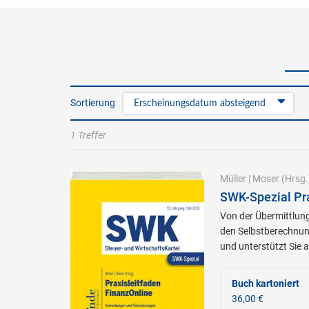
Sortierung
Erscheinungsdatum absteigend
1 Treffer
Müller
|
Moser
(Hrsg.
SWK-Spezial Pra
Von der Übermittlun
den Selbstberechnung
und unterstützt Sie 
Buch kartoniert
36,00 €