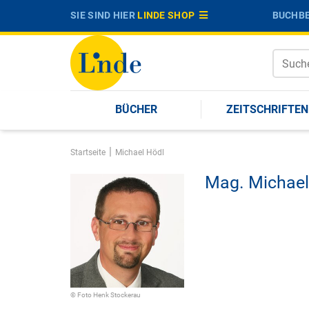
SIE SIND HIER
LINDE SHOP
BUCHBE
BÜCHER
ZEITSCHRIFTEN
|
Startseite
Michael Hödl
Mag.
Michael
© Foto Henk Stockerau