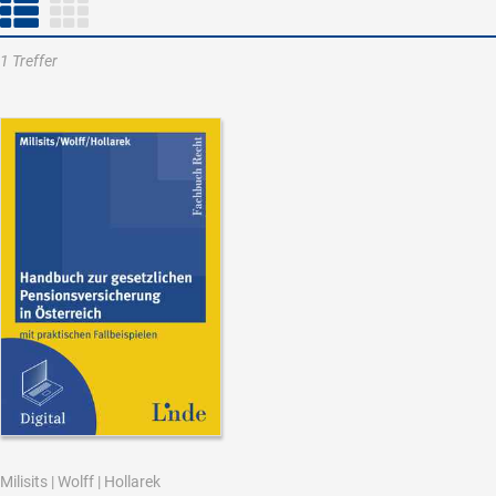
1 Treffer
Milisits
|
Wolff
|
Hollarek