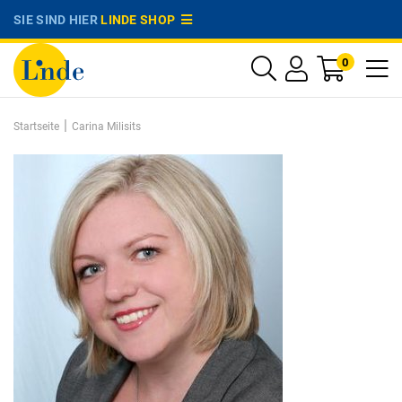
SIE SIND HIER
LINDE SHOP
0
|
Startseite
Carina Milisits