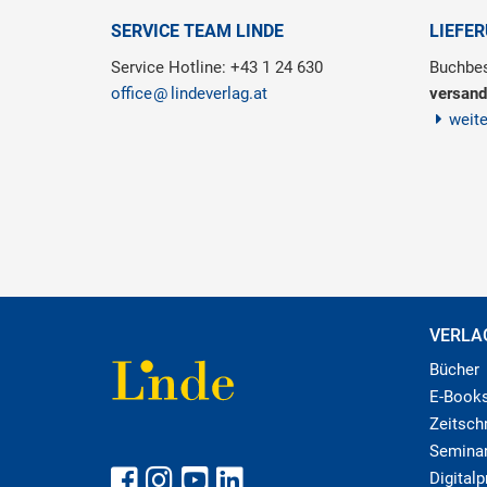
SERVICE TEAM LINDE
LIEFE
Service Hotline: +43 1 24 630
Buchbes
office
lindeverlag.at
versand
weit
VERLA
Bücher
E-Book
Zeitschr
Semina
Digital