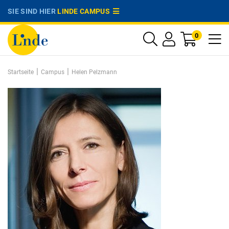
SIE SIND HIER
LINDE CAMPUS
0
|
|
Startseite
Campus
Helen Pelzmann