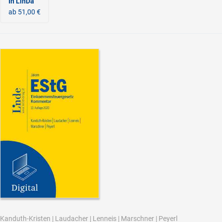
In LinDa
ab 51,00 €
Kanduth-Kristen
|
Laudacher
|
Lenneis
|
Marschner
|
Peyerl