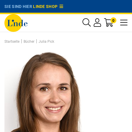
SIE SIND HIER
LINDE SHOP
0
|
|
Startseite
Bücher
Julia Pick