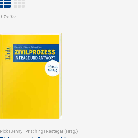
1 Treffer
Pick
|
Jenny
|
Prisching
|
Rastegar
(Hrsg.)