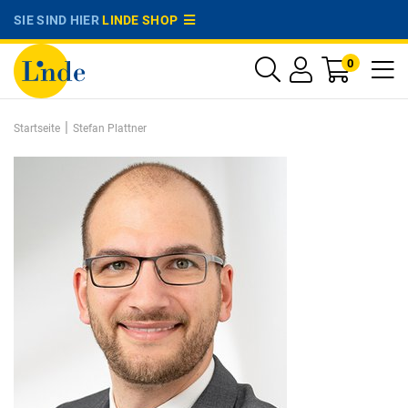
SIE SIND HIER
LINDE SHOP
0
|
Startseite
Stefan Plattner