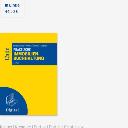
In LinDa
44,50 €
Klinger
|
Krenauer
|
Portele
|
Portele
|
Sztatecsny