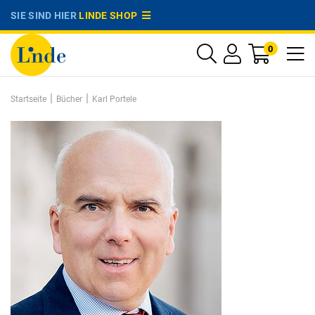
SIE SIND HIER
LINDE SHOP
0
|
|
Startseite
Bücher
Karl Portele