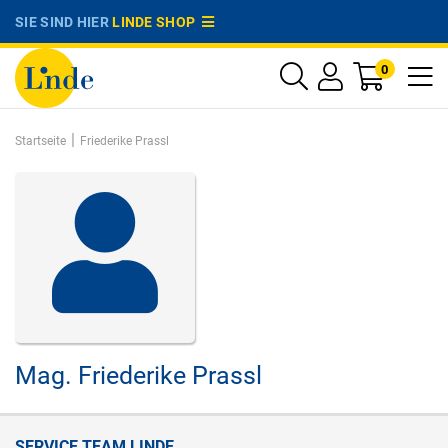
SIE SIND HIER
LINDE SHOP
0
|
Startseite
Friederike Prassl
Mag.
Friederike Prassl
SERVICE TEAM LINDE