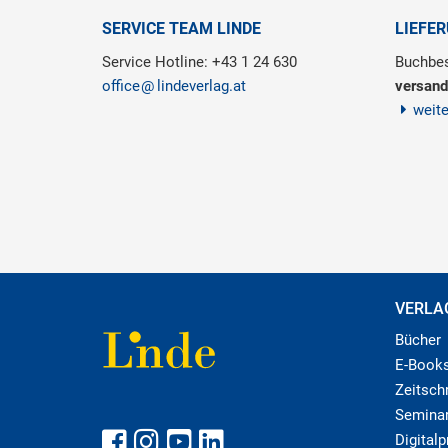
SERVICE TEAM LINDE
LIEFE
Service Hotline: +43 1 24 630
Buchbes
office
lindeverlag.at
versand
weit
VERLA
Bücher
E-Book
Zeitschr
Semina
Digital