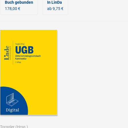
Buch gebunden
In LinDa
178,00 €
ab 9,75 €
Torggler
(Hrsg.)