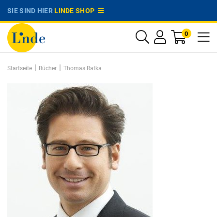
SIE SIND HIER
LINDE SHOP
0
|
|
Startseite
Bücher
Thomas Ratka