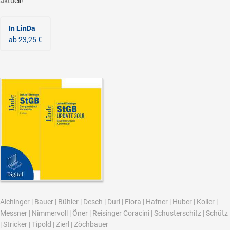
aktuell!
In LinDa
ab 23,25 €
Aichinger
|
Bauer
|
Bühler
|
Desch
|
Durl
|
Flora
|
Hafner
|
Huber
|
Koller
|
Messner
|
Nimmervoll
|
Öner
|
Reisinger Coracini
|
Schusterschitz
|
Schütz
|
Stricker
|
Tipold
|
Zierl
|
Zöchbauer