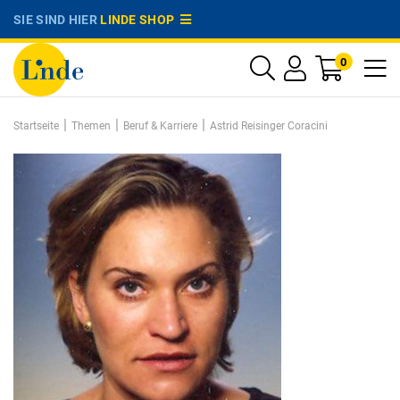
SIE SIND HIER
LINDE SHOP
0
|
|
|
Startseite
Themen
Beruf & Karriere
Astrid Reisinger Coracini