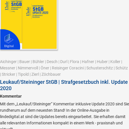
Aichinger
|
Bauer
|
Bühler
|
Desch
|
Durl
|
Flora
|
Hafner
|
Huber
|
Koller
|
Messner
|
Nimmervoll
|
Öner
|
Reisinger Coracini
|
Schusterschitz
|
Schütz
|
Stricker
|
Tipold
|
Zierl
|
Zöchbauer
Leukauf/Steininger StGB | Strafgesetzbuch inkl. Update
2020
Kommentar
Mit dem „Leukauf/Steininger“ Kommentar inklusive Update 2020 sind Sie
rundherum auf dem neuesten Stand! In der Online-Ausgabe in
lindedigital.at sind die Updates bereits eingearbeitet. Sie erhalten damit
alle relevanten Informationen kompakt in einem Werk - praxisnah und