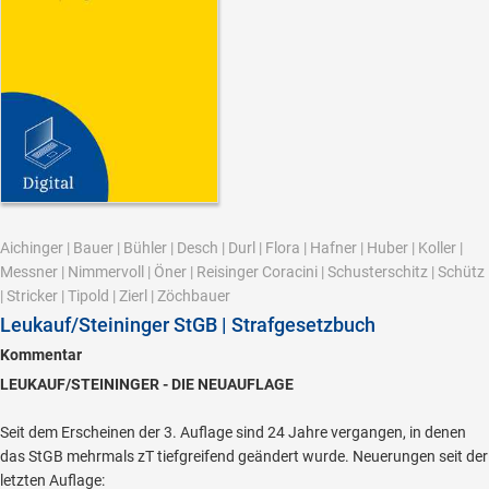
Aichinger
|
Bauer
|
Bühler
|
Desch
|
Durl
|
Flora
|
Hafner
|
Huber
|
Koller
|
Messner
|
Nimmervoll
|
Öner
|
Reisinger Coracini
|
Schusterschitz
|
Schütz
|
Stricker
|
Tipold
|
Zierl
|
Zöchbauer
Leukauf/Steininger StGB | Strafgesetzbuch
Kommentar
LEUKAUF/STEININGER - DIE NEUAUFLAGE
Seit dem Erscheinen der 3. Auflage sind 24 Jahre vergangen, in denen
das StGB mehrmals zT tiefgreifend geändert wurde. Neuerungen seit der
letzten Auflage: