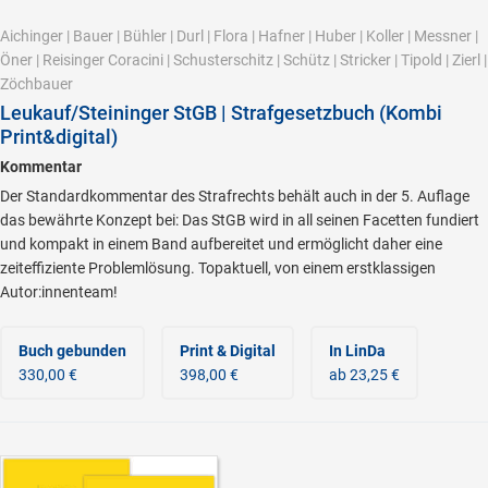
Aichinger
|
Bauer
|
Bühler
|
Durl
|
Flora
|
Hafner
|
Huber
|
Koller
|
Messner
|
Öner
|
Reisinger Coracini
|
Schusterschitz
|
Schütz
|
Stricker
|
Tipold
|
Zierl
|
Zöchbauer
Leukauf/Steininger StGB | Strafgesetzbuch (Kombi
Print&digital)
Kommentar
Der Standardkommentar des Strafrechts behält auch in der 5. Auflage
das bewährte Konzept bei: Das StGB wird in all seinen Facetten fundiert
und kompakt in einem Band aufbereitet und ermöglicht daher eine
zeiteffiziente Problemlösung. Topaktuell, von einem erstklassigen
Autor:innenteam!
Buch gebunden
Print & Digital
In LinDa
330,00 €
398,00 €
ab 23,25 €