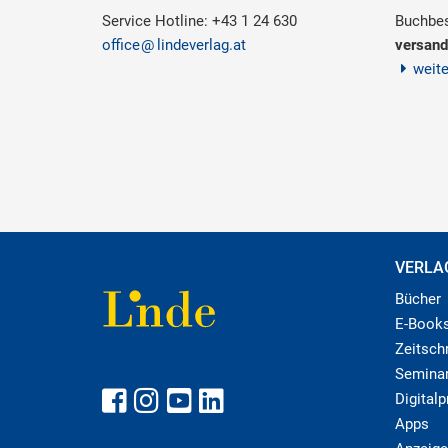
Service Hotline: +43 1 24 630
Buchbes
office
lindeverlag.at
versand
weit
VERLA
Bücher
E-Book
Zeitschr
Semina
Digital
Apps