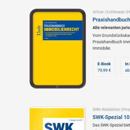
Artner
|
Kohlmaier
(H
Praxishandbuch
Alle relevanten jur
Vom Grundstückskauf
Praxishandbuch Immob
Immobilie.
E-Book
In
79,99 €
ab
SWK-Redaktion
(Hrs
SWK-Spezial 10
Das SWK-Spezial biet