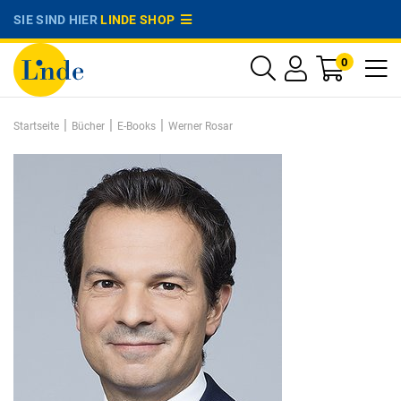
SIE SIND HIER
LINDE SHOP
0
|
|
|
Startseite
Bücher
E-Books
Werner Rosar