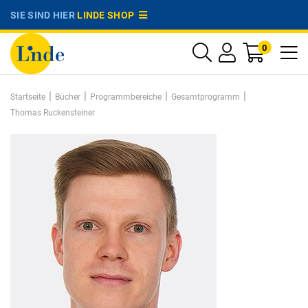
SIE SIND HIER
LINDE SHOP
0
|
|
|
|
Startseite
Bücher
Programmbereiche
Gesamtprogramm
Thomas Ruckensteiner