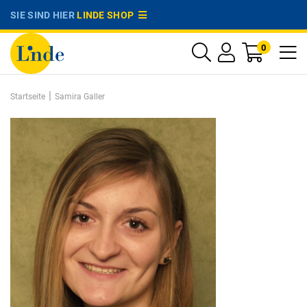
SIE SIND HIER
LINDE SHOP
0
|
Startseite
Samira Galler