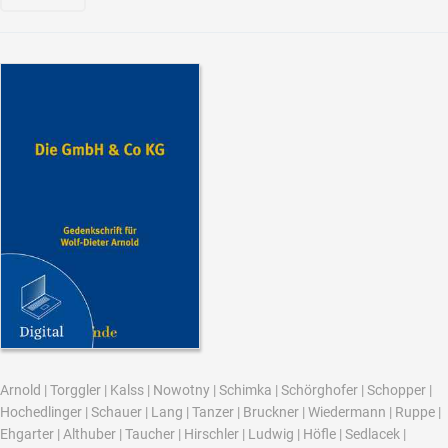
Arnold
|
Torggler
|
Kalss
|
Nowotny
|
Schimka
|
Schörghofer
|
Schopper
|
Hochedlinger
|
Schauer
|
Lang
|
Tanzer
|
Bruckner
|
Wiedermann
|
Ruppe
|
Ehgarter
|
Althuber
|
Taucher
|
Hirschler
|
Ludwig
|
Höfle
|
Sedlacek
|