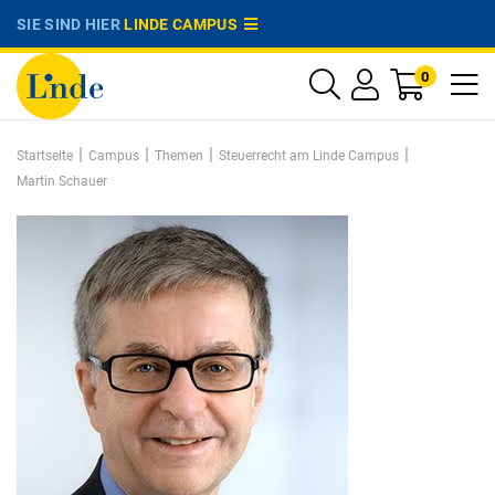
SIE SIND HIER
LINDE CAMPUS
0
|
|
|
|
Startseite
Campus
Themen
Steuerrecht am Linde Campus
Martin Schauer