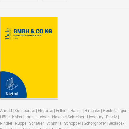
Arnold
|
Buchberger
|
Ehgarter
|
Fellner
|
Harrer
|
Hirschler
|
Hochedlinger
|
Höfle
|
Kalss
|
Lang
|
Ludwig
|
Novosel-Schreiner
|
Nowotny
|
Pinetz
|
Rindler
|
Ruppe
|
Schauer
|
Schimka
|
Schopper
|
Schörghofer
|
Sedlacek
|