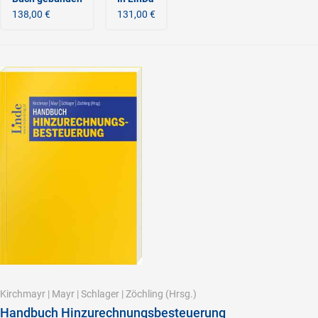
138,00 €
131,00 €
Kirchmayr
|
Mayr
|
Schlager
|
Zöchling
(Hrsg.)
Handbuch Hinzurechnungsbesteuerung