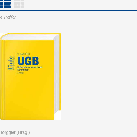
4 Treffer
Torggler
(Hrsg.)