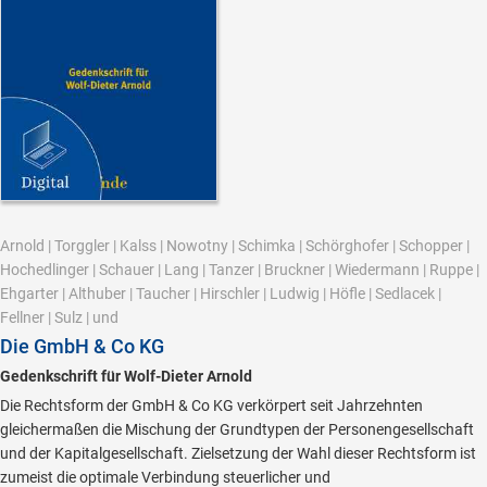
Arnold
|
Torggler
|
Kalss
|
Nowotny
|
Schimka
|
Schörghofer
|
Schopper
|
Hochedlinger
|
Schauer
|
Lang
|
Tanzer
|
Bruckner
|
Wiedermann
|
Ruppe
|
Ehgarter
|
Althuber
|
Taucher
|
Hirschler
|
Ludwig
|
Höfle
|
Sedlacek
|
Fellner
|
Sulz
|
und
Die GmbH & Co KG
Gedenkschrift für Wolf-Dieter Arnold
Die Rechtsform der GmbH & Co KG verkörpert seit Jahrzehnten
gleichermaßen die Mischung der Grundtypen der Personengesellschaft
und der Kapitalgesellschaft. Zielsetzung der Wahl dieser Rechtsform ist
zumeist die optimale Verbindung steuerlicher und