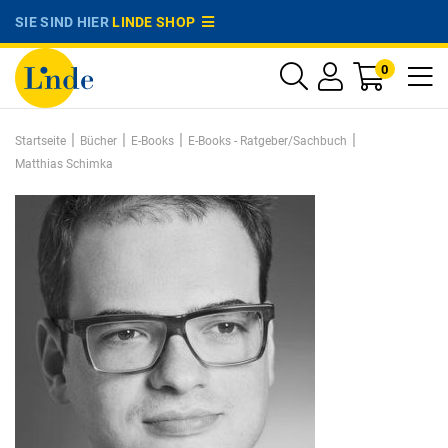
SIE SIND HIER
LINDE SHOP
0
|
|
|
|
Startseite
Bücher
E-Books
E-Books - Ratgeber/Sachbuch
Matthias Schimka