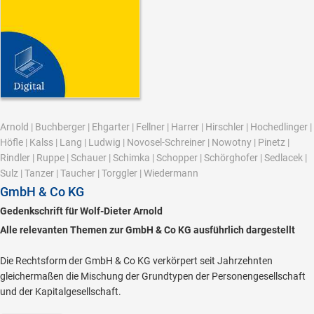
Arnold
|
Buchberger
|
Ehgarter
|
Fellner
|
Harrer
|
Hirschler
|
Hochedlinger
|
Höfle
|
Kalss
|
Lang
|
Ludwig
|
Novosel-Schreiner
|
Nowotny
|
Pinetz
|
Rindler
|
Ruppe
|
Schauer
|
Schimka
|
Schopper
|
Schörghofer
|
Sedlacek
|
Sulz
|
Tanzer
|
Taucher
|
Torggler
|
Wiedermann
GmbH & Co KG
Gedenkschrift für Wolf-Dieter Arnold
Alle relevanten Themen zur GmbH & Co KG ausführlich dargestellt
Die Rechtsform der GmbH & Co KG verkörpert seit Jahrzehnten
gleichermaßen die Mischung der Grundtypen der Personengesellschaft
und der Kapitalgesellschaft.