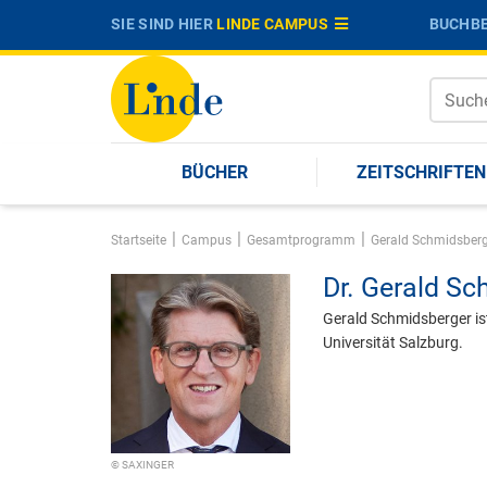
SIE SIND HIER
LINDE CAMPUS
BUCHBE
BÜCHER
ZEITSCHRIFTEN
|
|
|
Startseite
Campus
Gesamtprogramm
Gerald Schmidsber
Dr.
Gerald Sc
Gerald Schmidsberger is
Universität Salzburg.
© SAXINGER