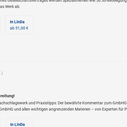
ines Gesellschaftsvertrages werden Spezialthemen wie 50:50-Beteiligung
das Werk ab.
In LinDa
ab 51,00 €
.)
reitung!
 Nachschlagewerk und Praxistipps: Der bewährte Kommentar zum GmbHG b
GmbHG und allen wichtigen angrenzenden Materien – von Experten für Pr
In LinDa