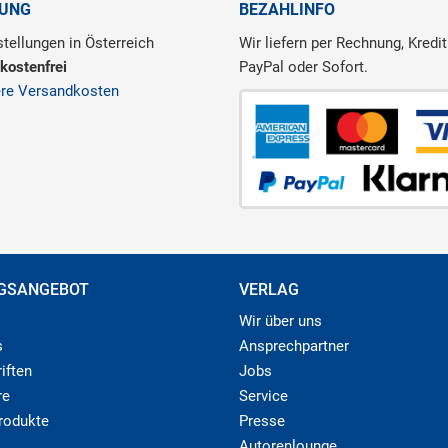
RUNG
BEZAHLINFO
tellungen in Österreich
Wir liefern per Rechnung, Kredit
kostenfrei
PayPal oder Sofort.
ere Versandkosten
GSANGEBOT
VERLAG
Wir über uns
s
Ansprechpartner
iften
Jobs
re
Service
produkte
Presse
Autorenlounge