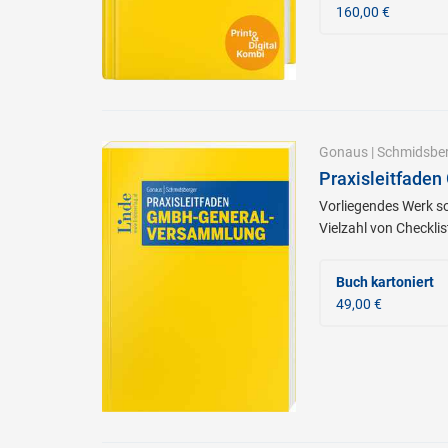
160,00 €
Gonaus
|
Schmidsbe
Praxisleitfade
Vorliegendes Werk so
Vielzahl von Checkli
Buch kartoniert
49,00 €