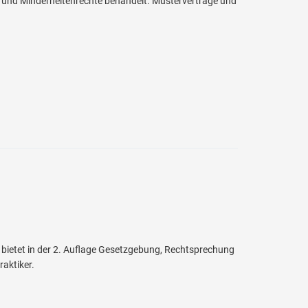
 und Minderheitenrechte behandelt. Musterverträge und
ietet in der 2. Auflage Gesetzgebung, Rechtsprechung
aktiker.