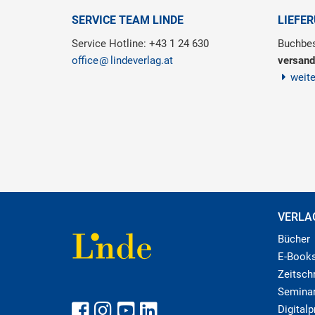
SERVICE TEAM LINDE
LIEFE
Service Hotline: +43 1 24 630
Buchbes
office
lindeverlag.at
versand
weit
VERLA
Bücher
E-Book
Zeitschr
Semina
Digital