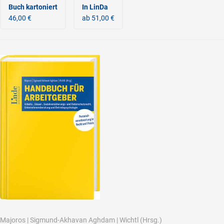
Buch kartoniert
In LinDa
46,00 €
ab 51,00 €
Majoros
|
Sigmund-Akhavan Aghdam
|
Wichtl
(Hrsg.)