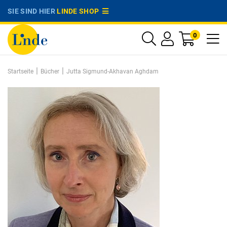
SIE SIND HIER
LINDE SHOP
0
|
|
Startseite
Bücher
Jutta Sigmund-Akhavan Aghdam