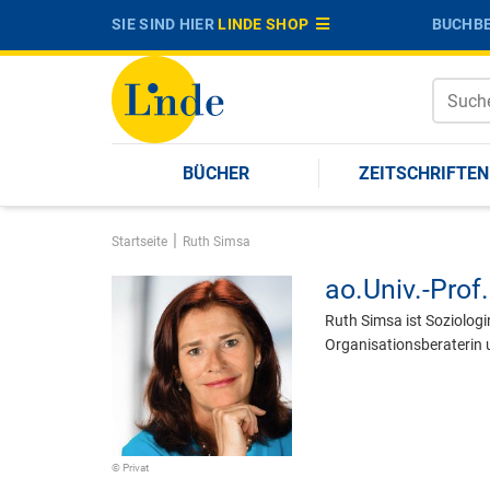
SIE SIND HIER
LINDE SHOP
BUCHBE
BÜCHER
ZEITSCHRIFTEN
|
Startseite
Ruth Simsa
ao.Univ.-Prof.
Ruth Simsa ist Soziolog
Organisationsberaterin 
© Privat