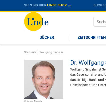
SIE SIND HIER
LINDE SHOP
BUCHBE
BÜCHER
ZEITSCHRIFTEN
|
Startseite
Wolfgang Sindelar
Dr.
Wolfgang 
Wolfgang Sindelar ist 
das Gesellschafts- und 
das streitige Bank- und
Gesellschafts- und Unte
© Arnold Poeschl