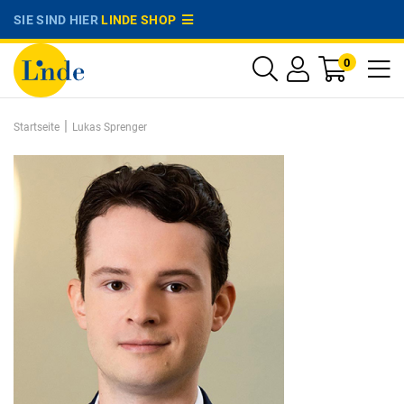
SIE SIND HIER
LINDE SHOP
0
|
Startseite
Lukas Sprenger