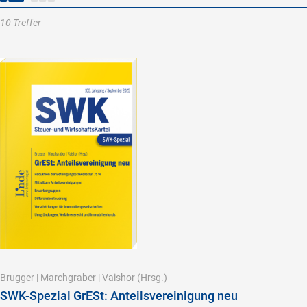
10 Treffer
Brugger
|
Marchgraber
|
Vaishor
(Hrsg.)
SWK-Spezial GrESt: Anteilsvereinigung neu