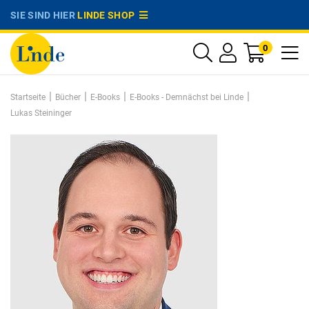
SIE SIND HIER
LINDE SHOP
0
|
|
|
|
Startseite
Bücher
E-Books
E-Books - Demnächst bei Linde
Lukas Steininger