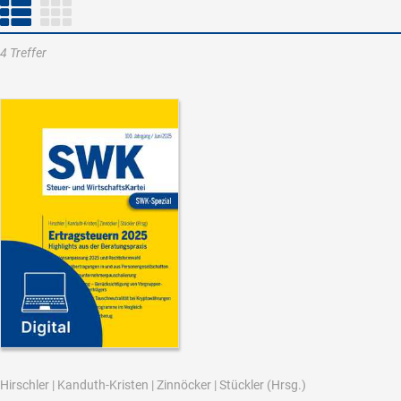
4 Treffer
Hirschler
|
Kanduth-Kristen
|
Zinnöcker
|
Stückler
(Hrsg.)