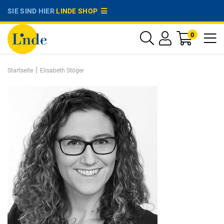
SIE SIND HIER
LINDE SHOP
0
|
Startseite
Elisabeth Stöger