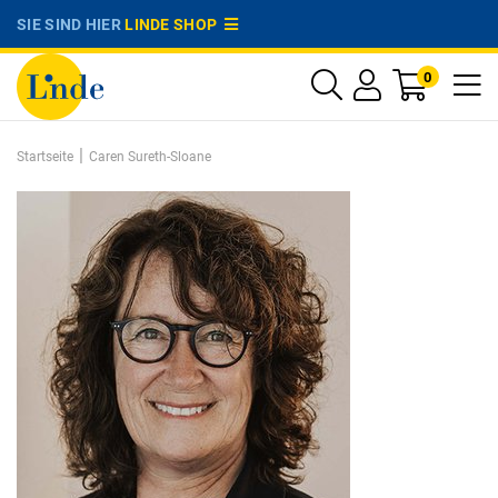
SIE SIND HIER
LINDE SHOP
0
|
Startseite
Caren Sureth-Sloane