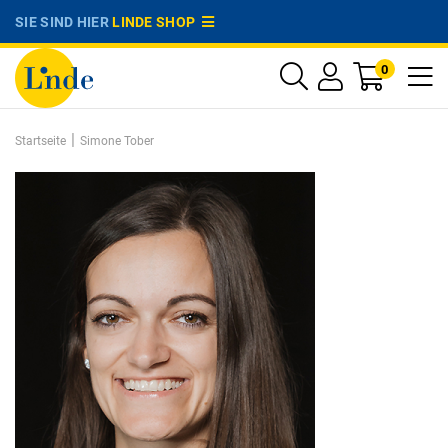
SIE SIND HIER
LINDE SHOP
0
|
Startseite
Simone Tober