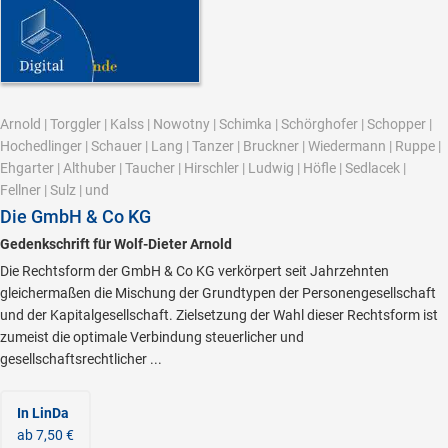
Arnold
|
Torggler
|
Kalss
|
Nowotny
|
Schimka
|
Schörghofer
|
Schopper
|
Hochedlinger
|
Schauer
|
Lang
|
Tanzer
|
Bruckner
|
Wiedermann
|
Ruppe
|
Ehgarter
|
Althuber
|
Taucher
|
Hirschler
|
Ludwig
|
Höfle
|
Sedlacek
|
Fellner
|
Sulz
|
und
Die GmbH & Co KG
Gedenkschrift für Wolf-Dieter Arnold
Die Rechtsform der GmbH & Co KG verkörpert seit Jahrzehnten
gleichermaßen die Mischung der Grundtypen der Personengesellschaft
und der Kapitalgesellschaft. Zielsetzung der Wahl dieser Rechtsform ist
zumeist die optimale Verbindung steuerlicher und
gesellschaftsrechtlicher ...
In LinDa
ab 7,50 €