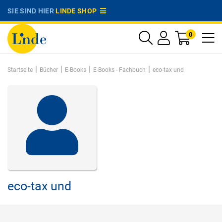
SIE SIND HIER
LINDE SHOP
0
|
|
|
|
Startseite
Bücher
E-Books
E-Books - Fachbuch
eco-tax und
eco-tax und