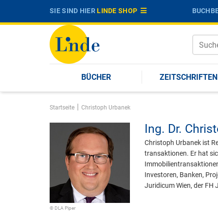
SIE SIND HIER
LINDE SHOP
BUCHBE
BÜCHER
ZEITSCHRIFTEN
|
Startseite
Christoph Urbanek
Ing. Dr.
Chris
Christoph Urbanek ist Re
transaktionen. Er hat si
Immobilientransaktionen
Investoren, Banken, Proj
Juridicum Wien, der FH 
© DLA Piper