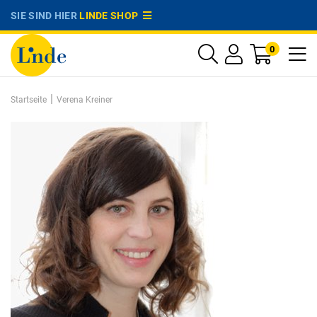
SIE SIND HIER
LINDE SHOP
0
|
Startseite
Verena Kreiner