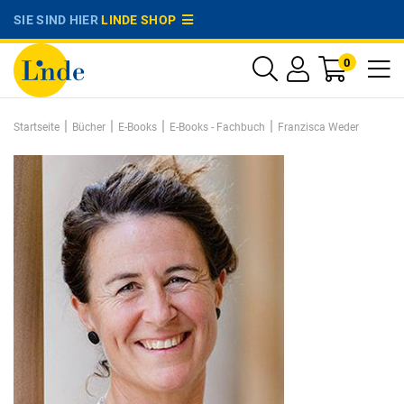
SIE SIND HIER
LINDE SHOP
0
|
|
|
|
Startseite
Bücher
E-Books
E-Books - Fachbuch
Franzisca Weder