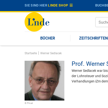
SIE SIND HIER
LINDE SHOP
BUCHBE
BÜCHER
ZEITSCHRIFTEN
|
Startseite
Werner Sedlacek
Prof.
Werner 
Werner Sedlacek war bi
der Lohnsteuer und Sozi
Verhandlungen iZm dem 
© Privat