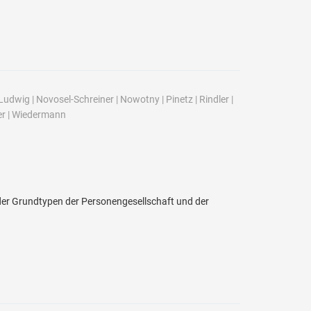
Ludwig
|
Novosel-Schreiner
|
Nowotny
|
Pinetz
|
Rindler
|
er
|
Wiedermann
er Grundtypen der Personengesellschaft und der