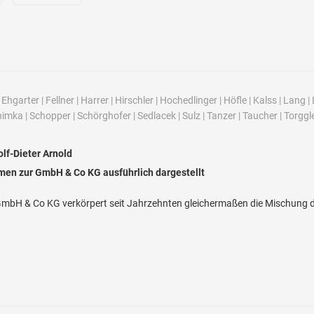
|
Ehgarter
|
Fellner
|
Harrer
|
Hirschler
|
Hochedlinger
|
Höfle
|
Kalss
|
Lang
|
himka
|
Schopper
|
Schörghofer
|
Sedlacek
|
Sulz
|
Tanzer
|
Taucher
|
Torggl
lf-Dieter Arnold
men zur GmbH & Co KG ausführlich dargestellt
GmbH & Co KG verkörpert seit Jahrzehnten gleichermaßen die Mischung d