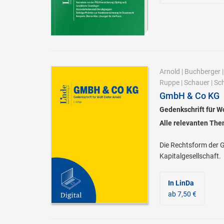
Arnold
|
Buchberger
Ruppe
|
Schauer
|
Sc
GmbH & Co KG
Gedenkschrift für Wo
Alle relevanten The
Die Rechtsform der 
Kapitalgesellschaft.
In LinDa
ab 7,50 €