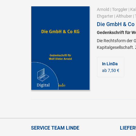
Arnold
|
Torggler
|
Ka
Ehgarter
|
Althuber
|
Die GmbH & Co
Gedenkschrift für Wo
Die Rechtsform der 
Kapitalgesellschaft. 
In LinDa
ab 7,50 €
SERVICE TEAM LINDE
LIEFE