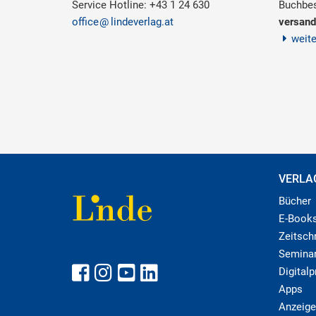
Service Hotline: +43 1 24 630
Buchbes
office
lindeverlag.at
versand
weit
VERLA
Bücher
E-Book
Zeitschr
Semina
Digital
Apps
Anzeige