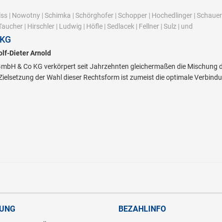
lss
|
Nowotny
|
Schimka
|
Schörghofer
|
Schopper
|
Hochedlinger
|
Schauer
Taucher
|
Hirschler
|
Ludwig
|
Höfle
|
Sedlacek
|
Fellner
|
Sulz
|
und
 KG
lf-Dieter Arnold
GmbH & Co KG verkörpert seit Jahrzehnten gleichermaßen die Mischung d
Zielsetzung der Wahl dieser Rechtsform ist zumeist die optimale Verbindun
RUNG
BEZAHLINFO