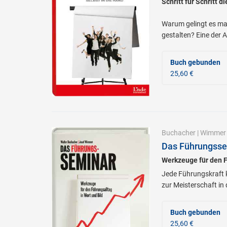
Schritt für Schritt d
Warum gelingt es man
gestalten? Eine der A
Buch gebunden
25,60 €
Buchacher
|
Wimmer
Das Führungss
Werkzeuge für den F
Jede Führungskraft 
zur Meisterschaft in 
Buch gebunden
25,60 €