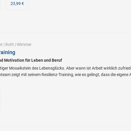
23,99 €
er
|
Roth
|
Wimmer
raining
nd Motivation für Leben und Beruf
htiger Mosaikstein des Lebensglücks. Aber wann ist Arbeit wirklich zufri
eam zeigt mit seinem Resilienz-Training, wie es gelingt, dass die eigene 