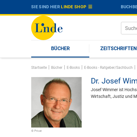
SIE SIND HIER
LINDE SHOP
BUCHBE
BÜCHER
ZEITSCHRIFTEN
|
|
|
|
Startseite
Bücher
E-Books
E-Books - Ratgeber/Sachbuch
Dr.
Josef Wi
Josef Wimmer ist Hochs
Wirtschaft, Justiz und M
© Privat