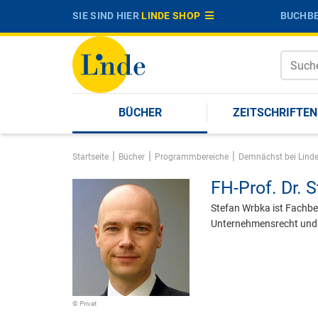
SIE SIND HIER
LINDE SHOP
BUCHBE
BÜCHER
ZEITSCHRIFTEN
|
|
|
Startseite
Bücher
Programmbereiche
Demnächst bei Lind
FH-Prof. Dr.
S
Stefan Wrbka ist Fachbe
Unternehmensrecht und 
© Privat