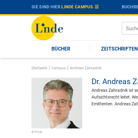
SIE SIND HIER
LINDE CAMPUS
BUCHBE
BÜCHER
ZEITSCHRIFTEN
|
|
Startseite
Campus
Andreas Zahradnik
Dr.
Andreas Z
Andreas Zahradnik ist 
Aufsichtsrecht leitet. W
Emittenten. Andreas Zah
© Privat