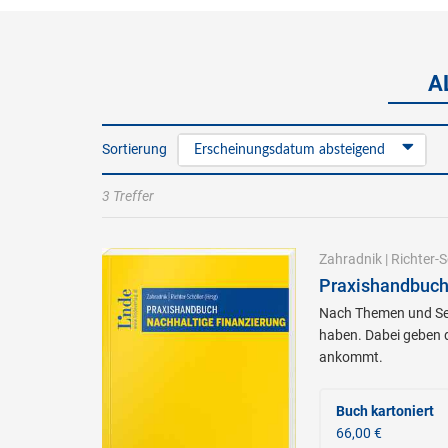
A
Sortierung
Erscheinungsdatum absteigend
3 Treffer
Zahradnik
|
Richter-S
Praxishandbuch
Nach Themen und Sekt
haben. Dabei geben d
ankommt.
Buch kartoniert
66,00 €