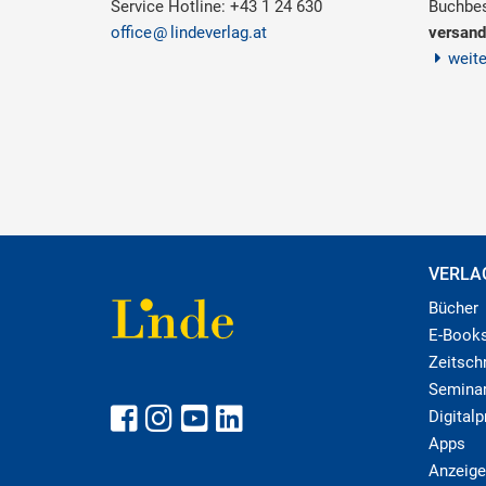
Service Hotline: +43 1 24 630
Buchbes
office
lindeverlag.at
versand
weit
VERLA
Bücher
E-Book
Zeitschr
Semina
Digital
Apps
Anzeige