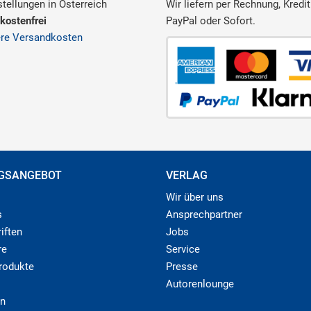
tellungen in Österreich
Wir liefern per Rechnung, Kredit
kostenfrei
PayPal oder Sofort.
ere Versandkosten
GSANGEBOT
VERLAG
Wir über uns
s
Ansprechpartner
iften
Jobs
re
Service
produkte
Presse
Autorenlounge
n