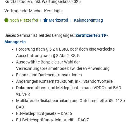
Kurzfallstudien, inkl. Wartungserlass 2025
Vortragende:
Macho
|
Kerstinger
Noch Plätze frei
|
Merkzettel
|
Kalendereintrag
Dieses Seminar ist Teil des Lehrganges:
Zertifizierte:r TP-
Manager:in
.
Forderung nach § 6 Z 6 EStG, oder doch eine verdeckte
Ausschüttung nach § 8 Abs 2 KStG
Ausgewählte Beispiele zur Wahl der
Verrechnungspreismethode bzw. deren Anwendung
Finanz- und Darlehenstransaktionen
Änderungen Konzernstrukturen, inkl. Standortvorteile
Dokumentations- und Meldepflichten nach VPDG und BAO
vs. VPR
Multilaterale Risikobeurteilung und Outcome-Letter iSd 118b
BAO
EU-Meldepflichtgesetz – DAC 6
EU-Betriebsprüfung/Joint Audit – DAC 7