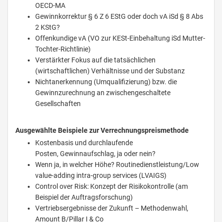
OECD-MA
Gewinnkorrektur § 6 Z 6 EStG oder doch vA iSd § 8 Abs
2 KStG?
Offenkundige vA (VO zur KESt-Einbehaltung iSd Mutter-
Tochter-Richtlinie)
Verstärkter Fokus auf die tatsächlichen
(wirtschaftlichen) Verhältnisse und der Substanz
Nichtanerkennung (Umqualifizierung) bzw. die
Gewinnzurechnung an zwischengeschaltete
Gesellschaften
Ausgewählte Beispiele zur Verrechnungspreismethode
Kostenbasis und durchlaufende
Posten, Gewinnaufschlag, ja oder nein?
Wenn ja, in welcher Höhe? Routinedienstleistung/Low
value-adding intra-group services (LVAIGS)
Control over Risk: Konzept der Risikokontrolle (am
Beispiel der Auftragsforschung)
Vertriebsergebnisse der Zukunft – Methodenwahl,
Amount B/Pillar I & Co