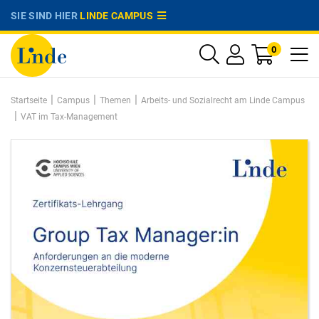
SIE SIND HIER
LINDE CAMPUS
0
|
|
|
Startseite
Campus
Themen
Arbeits- und Sozialrecht am Linde Campus
|
VAT im Tax-Management