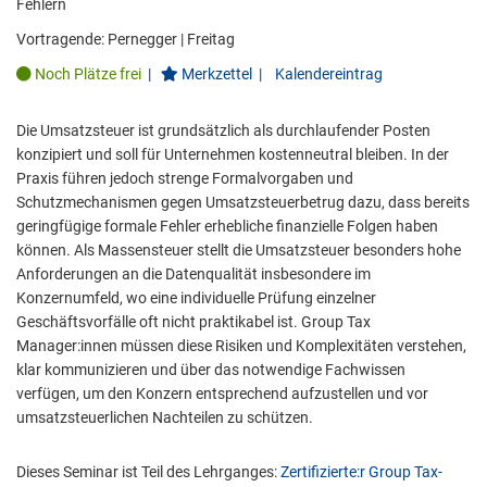
Fehlern
Vortragende:
Pernegger
|
Freitag
Noch Plätze frei
|
Merkzettel
|
Kalendereintrag
Die Umsatzsteuer ist grundsätzlich als durchlaufender Posten
konzipiert und soll für Unternehmen kostenneutral bleiben. In der
Praxis führen jedoch strenge Formalvorgaben und
Schutzmechanismen gegen Umsatzsteuerbetrug dazu, dass bereits
geringfügige formale Fehler erhebliche finanzielle Folgen haben
können. Als Massensteuer stellt die Umsatzsteuer besonders hohe
Anforderungen an die Datenqualität insbesondere im
Konzernumfeld, wo eine individuelle Prüfung einzelner
Geschäftsvorfälle oft nicht praktikabel ist. Group Tax
Manager:innen müssen diese Risiken und Komplexitäten verstehen,
klar kommunizieren und über das notwendige Fachwissen
verfügen, um den Konzern entsprechend aufzustellen und vor
umsatzsteuerlichen Nachteilen zu schützen.
Dieses Seminar ist Teil des Lehrganges:
Zertifizierte:r Group Tax-