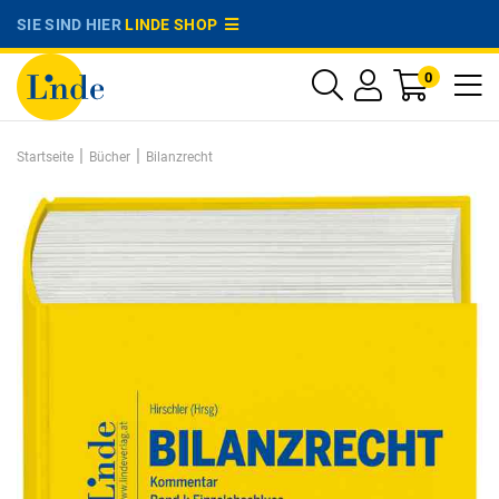
SIE SIND HIER
LINDE SHOP
0
|
|
Startseite
Bücher
Bilanzrecht