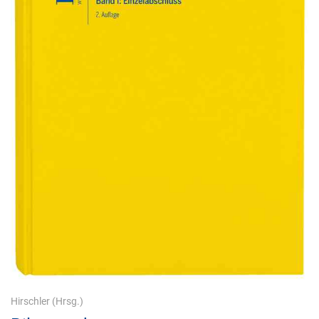
Hirschler
(Hrsg.)