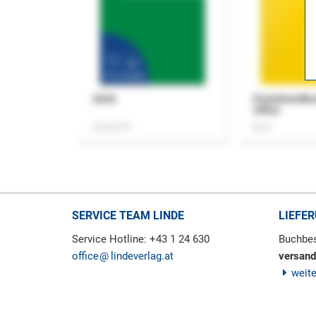
ASok
Praxishandb
Office
Zeitschrift
Buch
SERVICE TEAM LINDE
LIEFE
Service Hotline: +43 1 24 630
Buchbes
office
lindeverlag.at
versand
weit