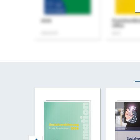
ASok
Praxishandb
Office
Zeitschrift
Buch