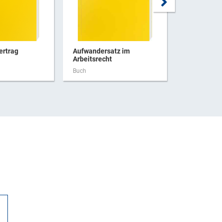
ertrag
Aufwandersatz im
Mit Sicherh
Arbeitsrecht
Buch
Buch